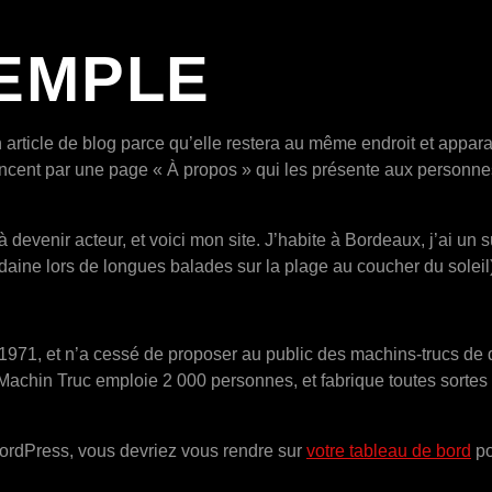
EMPLE
 article de blog parce qu’elle restera au même endroit et apparaî
ent par une page « À propos » qui les présente aux personnes v
 devenir acteur, et voici mon site. J’habite à Bordeaux, j’ai un s
udaine lors de longues balades sur la plage au coucher du soleil
1971, et n’a cessé de proposer au public des machins-trucs de q
achin Truc emploie 2 000 personnes, et fabrique toutes sorte
 WordPress, vous devriez vous rendre sur
votre tableau de bord
po